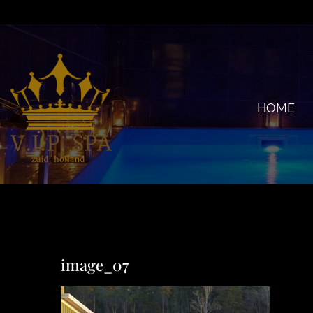
Ga
naar
inhoud
HOME
image_07