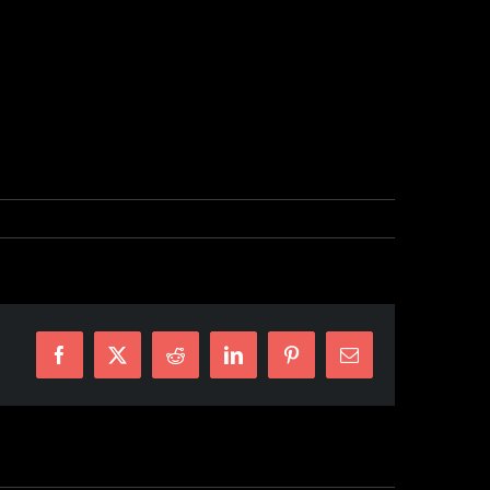
Facebook
X
Reddit
LinkedIn
Pinterest
E-
mail