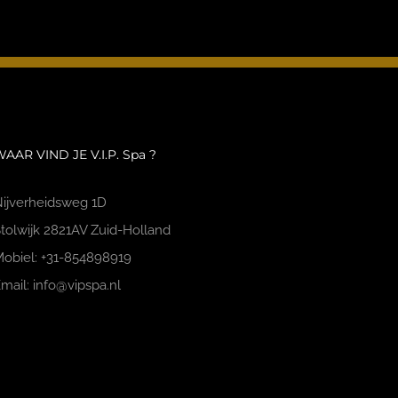
AAR VIND JE V.I.P. Spa ?
ijverheidsweg 1D
tolwijk 2821AV Zuid-Holland
obiel: +31-854898919
mail: info@vipspa.nl