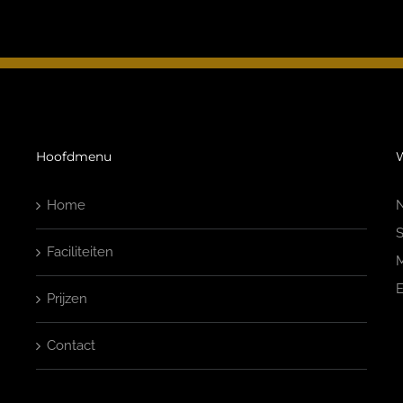
Hoofdmenu
W
Home
N
S
Faciliteiten
M
E
Prijzen
Contact