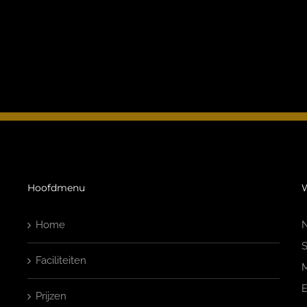
Hoofdmenu
W
Home
N
S
Faciliteiten
M
E
Prijzen