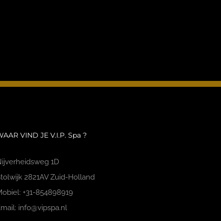
AAR VIND JE V.I.P. Spa ?
ijverheidsweg 1D
tolwijk 2821AV Zuid-Holland
obiel: +31-854898919
mail: info@vipspa.nl