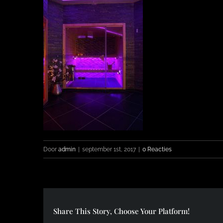
Door
admin
|
september 1st, 2017
|
0 Reacties
Share This Story, Choose Your Platform!