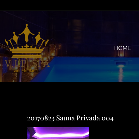
Ga
naar
inhoud
HOME
20170823 Sauna Privada 004