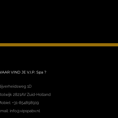
AAR VIND JE V.I.P. Spa ?
ijverheidsweg 1D
tolwijk 2821AV Zuid-Holland
obiel: +31-854898919
mail: info@vipspabv.nl