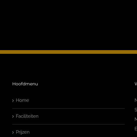
Hoofdmenu
W
Home
N
S
Faciliteiten
M
E
Prijzen