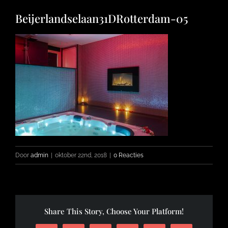
Beijerlandselaan31DRotterdam-05
FOTO’S
INFO
OPENINGSTIJDEN
CONTACT
Door
admin
|
oktober 22nd, 2018
|
0 Reacties
Share This Story, Choose Your Platform!