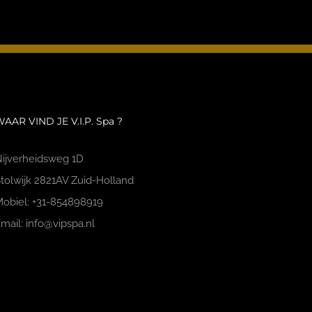
AAR VIND JE V.I.P. Spa ?
ijverheidsweg 1D
tolwijk 2821AV Zuid-Holland
obiel: +31-854898919
mail: info@vipspa.nl