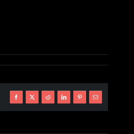
Facebook
X
Reddit
LinkedIn
Pinterest
E-
mail