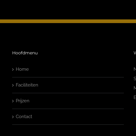
Hoofdmenu
W
Home
N
S
Faciliteiten
M
E
Prijzen
Contact