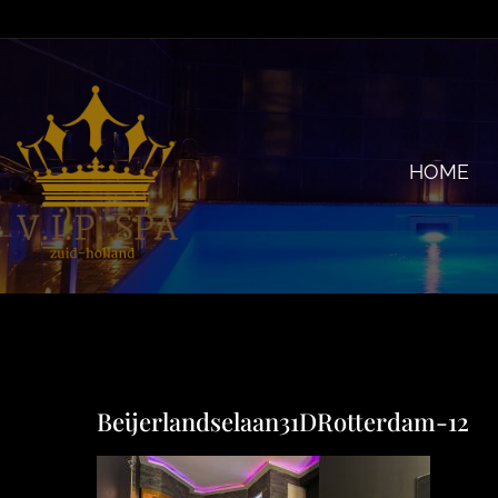
Ga
naar
inhoud
HOME
Beijerlandselaan31DRotterdam-12