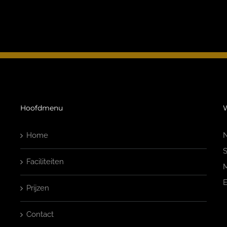
Hoofdmenu
W
Home
N
S
Faciliteiten
M
E
Prijzen
Contact