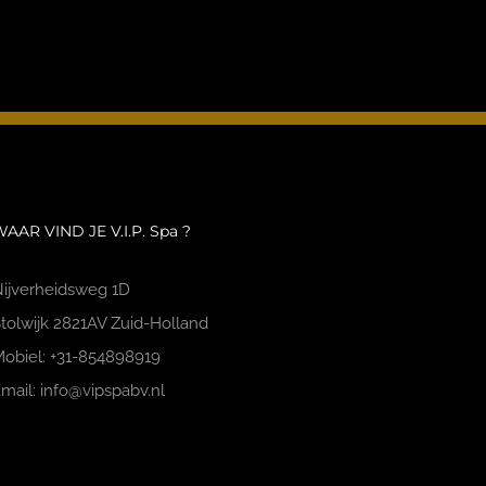
AAR VIND JE V.I.P. Spa ?
ijverheidsweg 1D
tolwijk 2821AV Zuid-Holland
obiel: +31-854898919
mail: info@vipspabv.nl