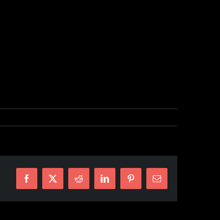
Facebook
X
Reddit
LinkedIn
Pinterest
E-
mail