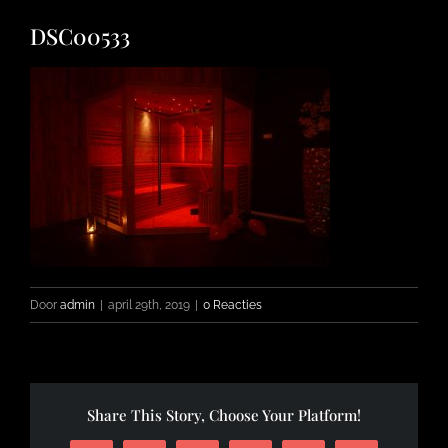
DSC00533
FOTO’S
INFO
OPENINGSTIJDEN
CONTACT
Door
admin
|
april 29th, 2019
|
0 Reacties
Share This Story, Choose Your Platform!