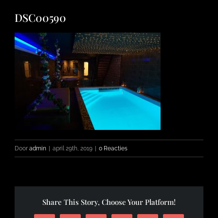
DSC00590
FOTO’S
INFO
OPENINGSTIJDEN
CONTACT
Door
admin
|
april 29th, 2019
|
0 Reacties
Share This Story, Choose Your Platform!