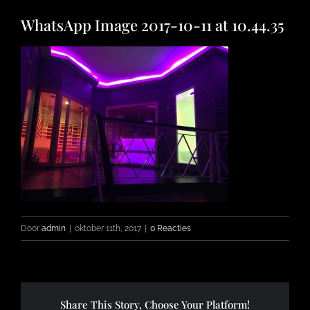
WhatsApp Image 2017-10-11 at 10.44.35
FOTO’S
INFO
OPENINGSTIJDEN
CONTACT
Door
admin
|
oktober 11th, 2017
|
0 Reacties
Share This Story, Choose Your Platform!