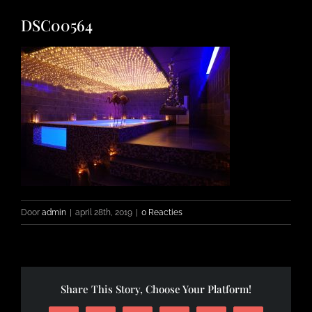
DSC00564
FOTO’S
INFO
OPENINGSTIJDEN
CONTACT
Door
admin
|
april 28th, 2019
|
0 Reacties
Share This Story, Choose Your Platform!