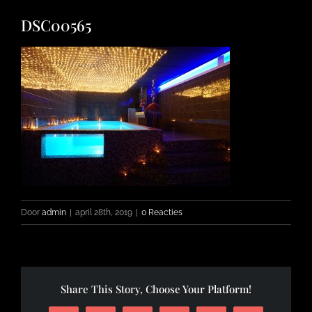
DSC00565
FOTO’S
INFO
OPENINGSTIJDEN
CONTACT
Door
admin
|
april 28th, 2019
|
0 Reacties
Share This Story, Choose Your Platform!