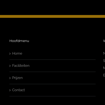
Hoofdmenu
W
Home
N
S
Faciliteiten
M
E
Prijzen
Contact