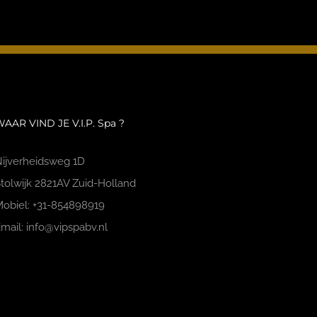
AAR VIND JE V.I.P. Spa ?
ijverheidsweg 1D
tolwijk 2821AV Zuid-Holland
obiel: +31-854898919
mail: info@vipspabv.nl