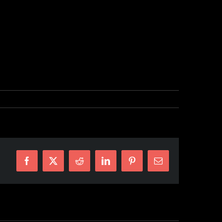
Facebook
X
Reddit
LinkedIn
Pinterest
E-
mail