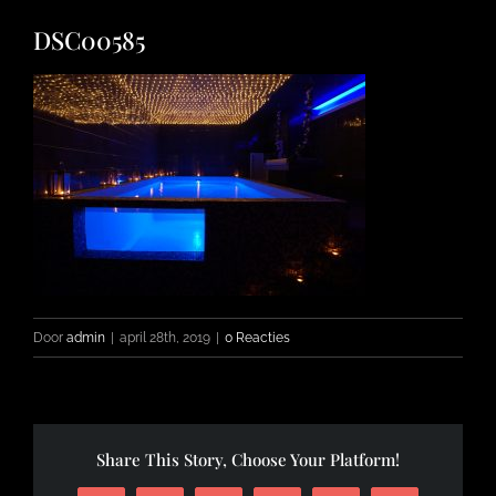
DSC00585
FOTO’S
INFO
OPENINGSTIJDEN
CONTACT
Door
admin
|
april 28th, 2019
|
0 Reacties
Share This Story, Choose Your Platform!