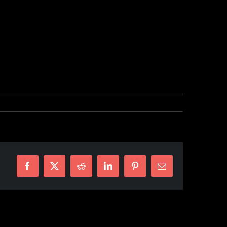
Facebook
X
Reddit
LinkedIn
Pinterest
E-
mail