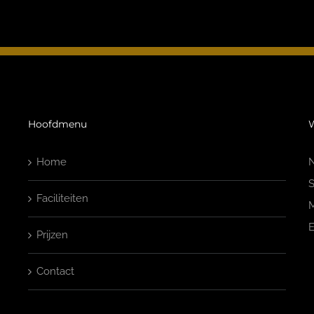
Hoofdmenu
W
Home
N
S
Faciliteiten
M
E
Prijzen
Contact