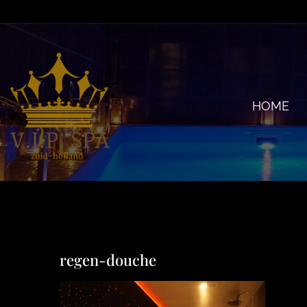
Ga
naar
inhoud
HOME
regen-douche