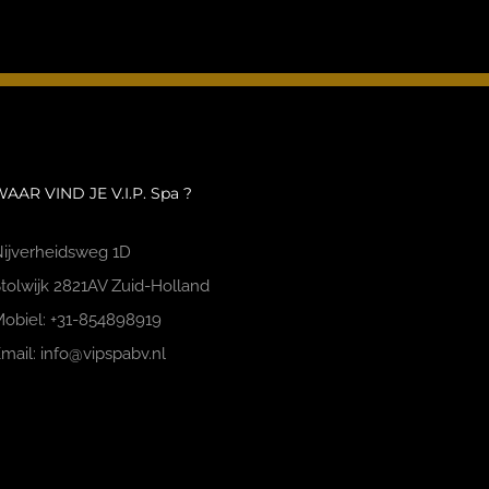
AAR VIND JE V.I.P. Spa ?
ijverheidsweg 1D
tolwijk 2821AV Zuid-Holland
obiel: +31-854898919
mail: info@vipspabv.nl