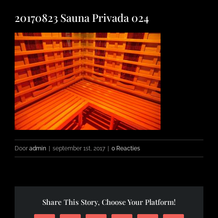
20170823 Sauna Privada 024
FOTO’S
INFO
OPENINGSTIJDEN
CONTACT
Door
admin
|
september 1st, 2017
|
0 Reacties
Share This Story, Choose Your Platform!