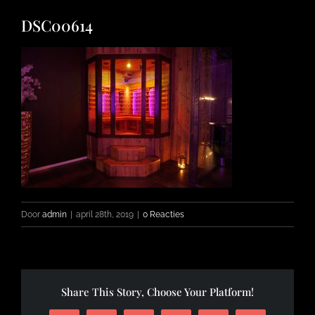
DSC00614
FOTO’S
INFO
OPENINGSTIJDEN
CONTACT
Door
admin
|
april 28th, 2019
|
0 Reacties
Share This Story, Choose Your Platform!