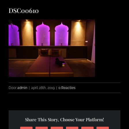
DSC00610
FOTO’S
INFO
OPENINGSTIJDEN
CONTACT
Door
admin
|
april 28th, 2019
|
0 Reacties
Share This Story, Choose Your Platform!