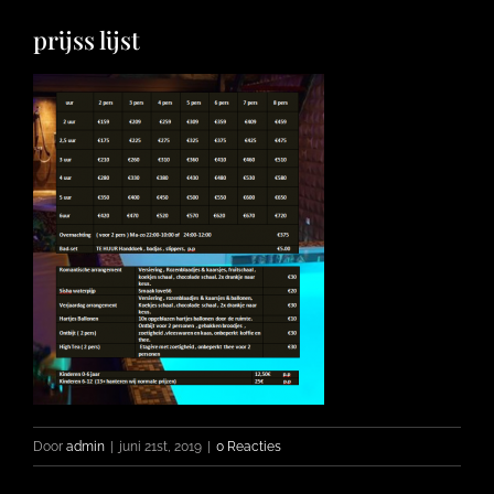
prijss lijst
FOTO’S
INFO
OPENINGSTIJDEN
CONTACT
Door
admin
|
juni 21st, 2019
|
0 Reacties