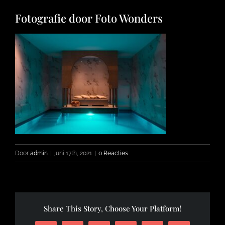
Fotografie door Foto Wonders
FOTO’S
INFO
OPENINGSTIJDEN
CONTACT
Door
admin
|
juni 17th, 2021
|
0 Reacties
Share This Story, Choose Your Platform!